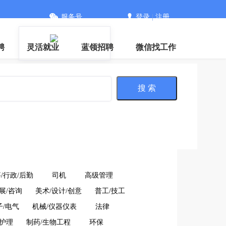
服务号
登录
|
注册
信
聘
灵活就业
蓝领招聘
微信找工作
搜 索
/行政/后勤
司机
高级管理
展/咨询
美术/设计/创意
普工/技工
子/电气
机械/仪器仪表
法律
/护理
制药/生物工程
环保