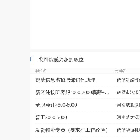
您可能感兴趣的职位
职位名
公司名
鹤壁信息港招聘部销售助理
鹤壁新媒时
新区纯接听客服4000-7000底薪+绩效+奖金+提...
鹤壁市淇滨区
全职会计4500-6000
河南威复康
普工3000-5000
河南梦之源
发货物流专员（要求有工作经验）
鹤壁华恒机