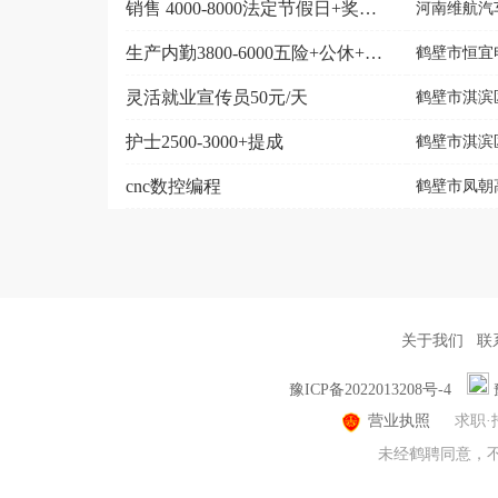
销售 4000-8000法定节假日+奖金+团建
河南维航汽
生产内勤3800-6000五险+公休+年假
鹤壁市恒宜
灵活就业宣传员50元/天
鹤壁市淇滨
护士2500-3000+提成
鹤壁市淇滨
cnc数控编程
鹤壁市凤朝
关于我们
联
豫ICP备2022013208号-4
营业执照
求职·
未经鹤聘同意，不