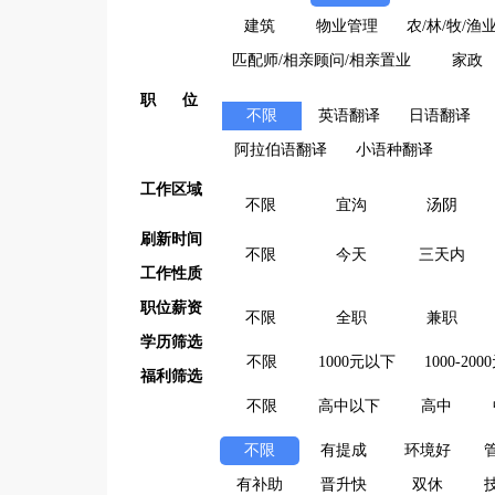
建筑
物业管理
农/林/牧/渔
匹配师/相亲顾问/相亲置业
家政
职 位
不限
英语翻译
日语翻译
阿拉伯语翻译
小语种翻译
工作区域
不限
宜沟
汤阴
刷新时间
不限
今天
三天内
工作性质
职位薪资
不限
全职
兼职
学历筛选
不限
1000元以下
1000-200
福利筛选
不限
高中以下
高中
不限
有提成
环境好
有补助
晋升快
双休