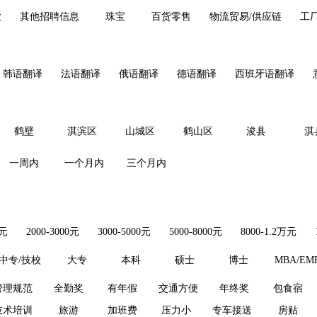
业
其他招聘信息
珠宝
百货零售
物流贸易/供应链
工
韩语翻译
法语翻译
俄语翻译
德语翻译
西班牙语翻译
鹤壁
淇滨区
山城区
鹤山区
浚县
淇
一周内
一个月内
三个月内
0元
2000-3000元
3000-5000元
5000-8000元
8000-1.2万元
中专/技校
大专
本科
硕士
博士
MBA/EM
管理规范
全勤奖
有年假
交通方便
年终奖
包食宿
技术培训
旅游
加班费
压力小
专车接送
房贴