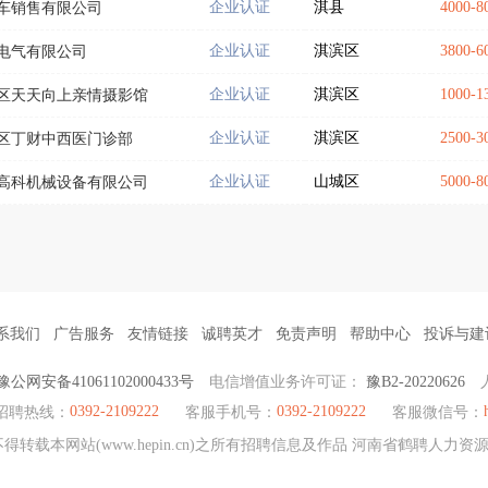
企业认证
淇县
4000-
车销售有限公司
企业认证
淇滨区
3800-
电气有限公司
企业认证
淇滨区
1000
区天天向上亲情摄影馆
企业认证
淇滨区
2500-
区丁财中西医门诊部
企业认证
山城区
5000-
高科机械设备有限公司
系我们
广告服务
友情链接
诚聘英才
免责声明
帮助中心
投诉与建
豫公网安备41061102000433号
电信增值业务许可证：
豫B2-20220626
0392-2109222
0392-2109222
招聘热线：
客服手机号：
客服微信号：
得转载本网站(www.hepin.cn)之所有招聘信息及作品 河南省鹤聘人力