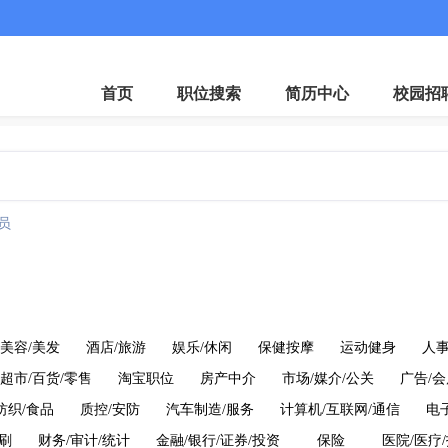
微
首页
职位搜索
简历中心
校园招
员
美容/美发
酒店/旅游
娱乐/休闲
保健按摩
运动健身
人事
超市/百货/零售
淘宝职位
房产中介
市场/媒介/公关
广告/会
纺织/食品
质控/安防
汽车制造/服务
计算机/互联网/通信
电
印刷
财务/审计/统计
金融/银行/证券/投资
保险
医院/医疗