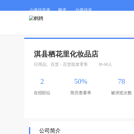
小港信息港
频道
分类信息
淇县栖花里化妆品店
日用品、百货 - 百货批发零售
30-60人
2
50%
78
在招职位
简历查看率
被浏览次数
公司简介